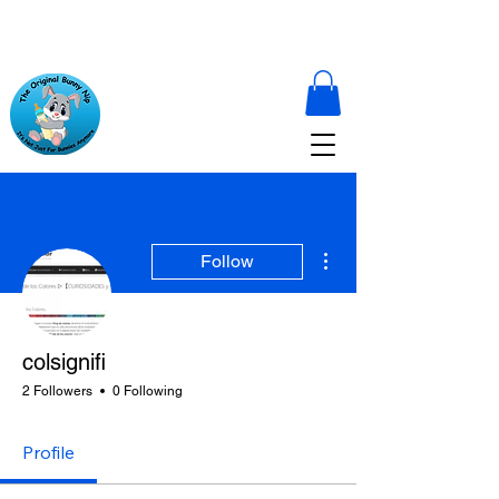
More actions
Follow
colsignifi
2 Followers
0 Following
Profile