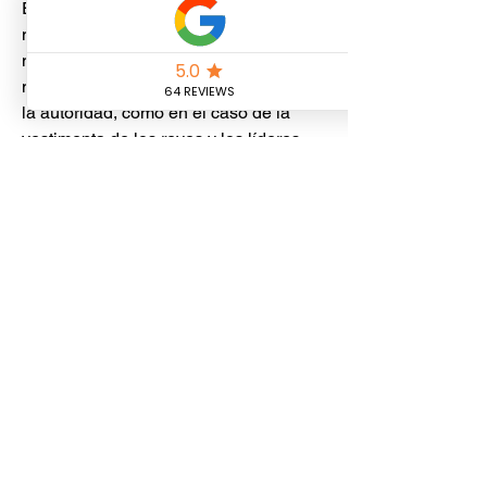
Evangelio de Mateo. Morado: El 
morado se asocia a menudo con la 
nobleza y la riqueza. En la Biblia, el 
morado puede simbolizar la realeza y 
la autoridad, como en el caso de la 
vestimenta de los reyes y los líderes 
religiosos. Es importante tener en 
cuenta que estos son solo algunos 
ejemplos de cómo se utilizan los 
colores en la Biblia y que 
los 
colores
 pueden tener diferentes 
significados en diferentes contextos y 
pasajes bíblicos. Además, es 
importante tener en cuenta que el 
simbolismo de los colores puede variar 
según la traducción y la interpretación 
de la Biblia.
The Original Bunny Nip