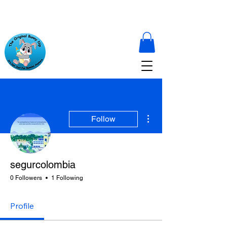
More actions
Follow
segurcolombia
0 Followers
1 Following
Profile